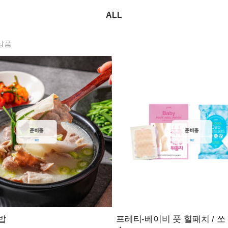
ALL
상품
밥
프레티-베이비 풋 힐패치 / 쏘