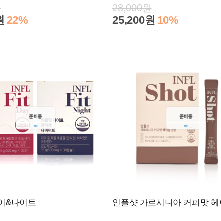
원
28,000원
원
22%
25,200원
10%
이&나이트
인플샷 가르시니아 커피맛 