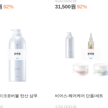
원
420,000원
원
82%
31,500원
92%
이크로버블 탄산 샴푸
비어스-헤어케어 단품/세트
0원
139,000원