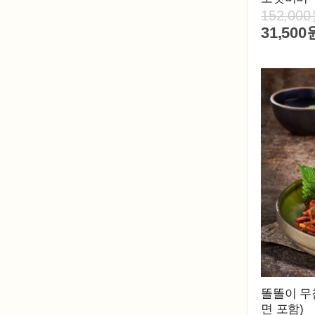
152,00
31,500
똘똘이 무침
면 포함)