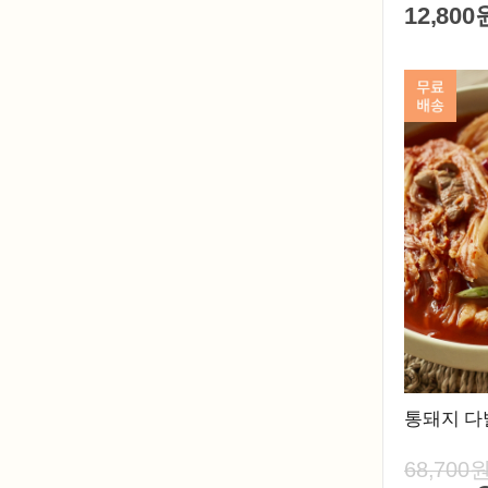
12,800
통돼지 
68,700