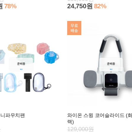
원
78%
24,750원
82%
미니파우치팬
와이온 스윙 코어슬라이드 (
랙)
원
129,000원