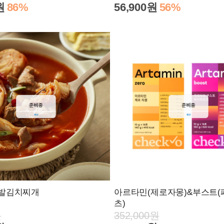
원
86%
56,900원
56%
다발김치찌개
아르타민(제로자몽)&부스트
츠)
원
352,000원