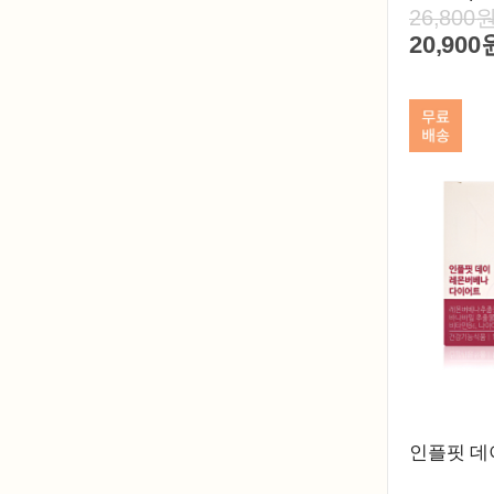
26,800
20,900
인플핏 데