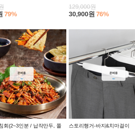
0원
129,000원
원
79%
30,900원
76%
회(2~3인분 / 납작만두, 쫄
스토리행거-바지&치마걸이