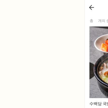
총
17
개의 
수백당 국