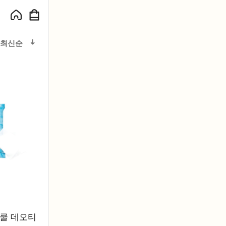
최신순
 쿨 데오티