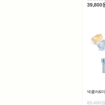
39,800
넥쿨러&
89,400