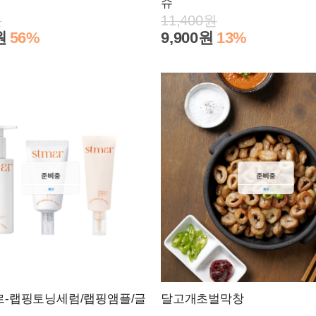
슈
원
11,400원
원
56%
9,900원
13%
-랩핑토닝세럼/랩핑앰플/글
달고개초벌막창