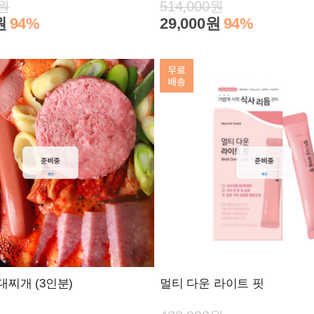
0원
514,000원
원
94%
29,000원
94%
대찌개 (3인분)
멀티 다운 라이트 핏