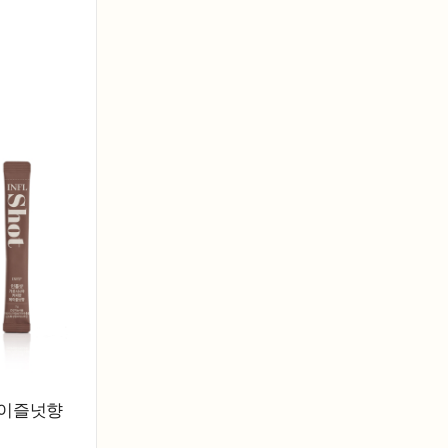
헤이즐넛향